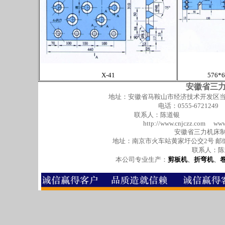
X-41
576
安徽省三
地址：安徽省马鞍山市经济技术开发区当涂工
电话：0555-6721249
联系人：陈道银 手机：013
http://www.cnjczz.com ww
安徽省三力机床
地址：南京市火车站黄家圩公交2号 邮编：2100
联系人：陈道银
本公司专业生产：
剪板机
、
折弯机
、