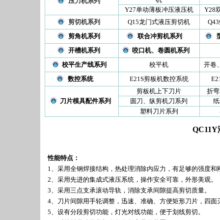
压力机系列
Y27单动薄板冲压液压机
Y2
剪切机系列
Q15龙门式液压剪切机
Q4
剪角机系列
联合冲剪机系列
开槽机系列
咬口机、卷圆机系列
校平生产线系列
校平机
开卷
数控系统
E21S剪板机数控系统
E
剪板机上下刀片
折弯
刀片模具配件系列
圆刀、纵剪机刀系列
纸
塑料刀片系列
QC11
性能特点：
1、采用全钢焊接结构，热处理消除内应力，有足够的强度和
2、采用先进的集成式液压系统，操作安全可靠，外形美观。
3、采用三点支承滚动导轨，消除支承间隙提高剪切质量。
4、刀片间隙用手轮调整，迅速、准确、方便矩形刀片，四面
5、设有分段剪切功能，灯光对线功能，便于划线剪切。