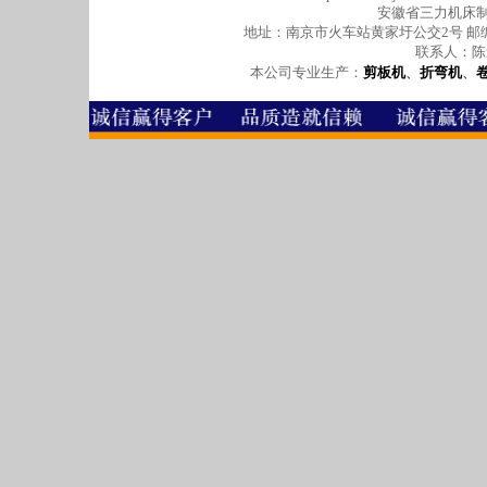
安徽省三力机床
地址：南京市火车站黄家圩公交2号 邮编：2100
联系人：陈道银
本公司专业生产：
剪板机
、
折弯机
、