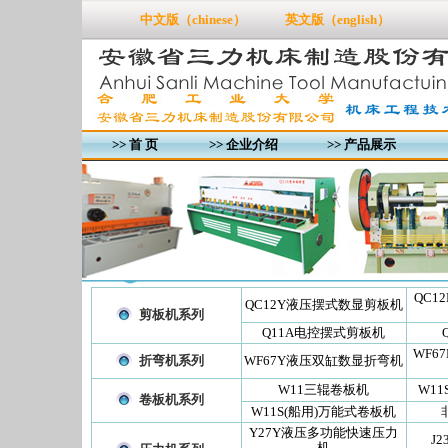
中文版（chinese）
英文版（english）
>>
首 页
>>
企业介绍
>>
产品展示
QC1
QC12Y液压摆式数显剪板机
剪板机系列
Q11A电控摆式剪板机
WF6
折弯机系列
WF67Y液压双缸数显折弯机
W11三辊卷板机
W1
卷板机系列
W11S(船用)万能式卷板机
Y27Y液压多功能快速压力
J
机