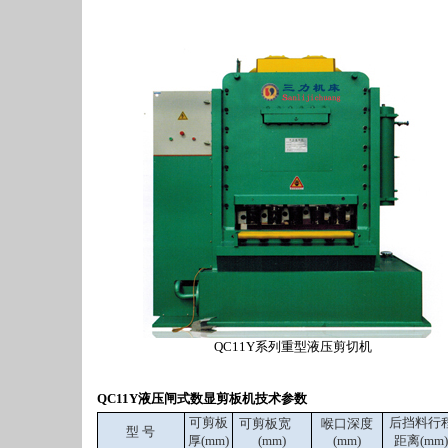
QC11Y系列重型液压剪切机
QC11Y液压闸式数显剪板机技术参数
可剪板
后挡料行
可剪板宽
喉口深度
型 号
厚(mm)
(mm)
(mm)
距离(mm)