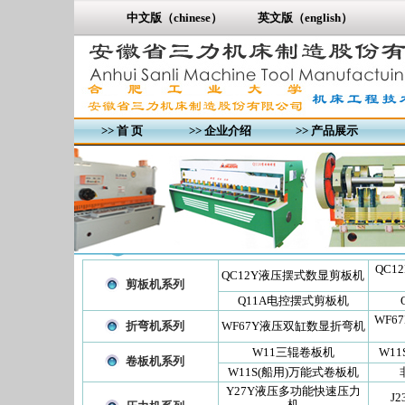
中文版（chinese）
英文版（english）
>>
首 页
>>
企业介绍
>>
产品展示
QC1
QC12Y液压摆式数显剪板机
剪板机系列
Q11A电控摆式剪板机
WF6
折弯机系列
WF67Y液压双缸数显折弯机
W11三辊卷板机
W1
卷板机系列
W11S(船用)万能式卷板机
Y27Y液压多功能快速压力
J
机