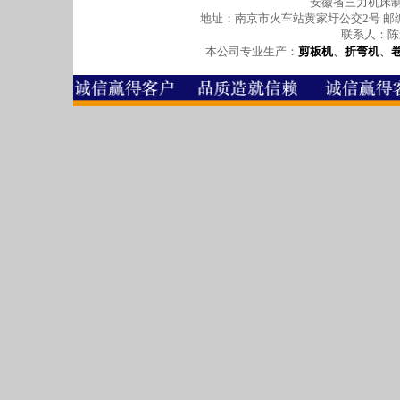
安徽省三力机床
地址：南京市火车站黄家圩公交2号 邮编：2100
联系人：陈道银
本公司专业生产：
剪板机
、
折弯机
、