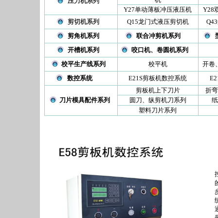
压力机系列
Y27单动薄板冲压液压机
Y2
剪切机系列
Q15龙门式液压剪切机
Q4
剪角机系列
联合冲剪机系列
开槽机系列
咬口机、卷圆机系列
校平生产线系列
校平机
开卷
数控系统
E21S剪板机数控系统
E
剪板机上下刀片
折弯
刀片模具配件系列
圆刀、纵剪机刀系列
纸
塑料刀片系列