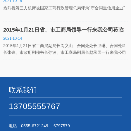
同重信用企业”
2021-10-14
热烈祝贺三力机床被国家工商行政管理总局评为“守合同重信用企业”
2015年1月21日省、市工商局领导一行来我公司莅临
指导
2021-10-14
2015年1月21日省工商局副局长闵义山、合同处处长卫琳、合同处科
长张锋、市政府副秘书长孙波、市工商局副局长赵承国一行来我公司
莅临指导工作。
联系我们
13705555767
电话：0555-6721249 6797579