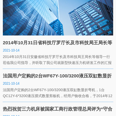
2014年10月31日省科技厅罗厅长及市科技局王局长等
领导莅临安徽省三力机床制造股份有限公司指导
2021-10-14
2014年10月31日安徽省科技厅罗厅长及市科技局王局长等领导一行
莅临我公司指导，并听取了我公司就新型快速压力机研发工作的汇报
讲解，充分肯定了我公司在技术创新领域取得的实质性成果。
法国用户定购的2台WF67Y-100/3200液压双缸数显折
弯机，1台QC12Y-6*3200液压摆式数显剪板机，经用
2021-10-14
法国用户定购的2台WF67Y-100/3200液压双缸数显折弯机，1台
户验收合格，于2014年12月23日由上海港发往法国。
QC12Y-6*3200液压摆式数显剪板机，经用户验收合格，于2014年12
月23日由上海港发往法国。
热烈祝贺三力机床被国家工商行政管理总局评为“守合