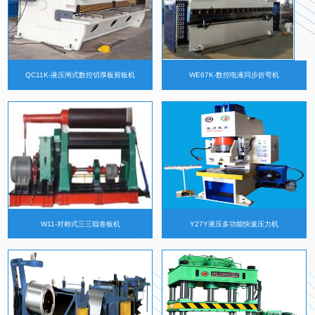
QC11K-液压闸式数控切厚板剪板机
WE67K-数控电液同步折弯机
W11-对称式三三辊卷板机
Y27Y液压多功能快速压力机